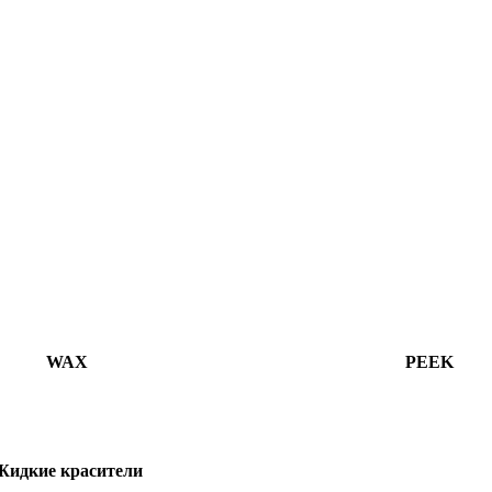
WAX
PEEK
идкие красители