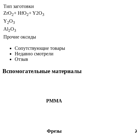
Тип заготовки
ZrO
+ HfO
+ Y2O
2
2
3
Y
O
2
3
Al
O
2
3
Прочие оксиды
Сопутствующие товары
Недавно смотрели
Отзыв
Вспомогательные материалы
PMMA
Фрезы
Ж